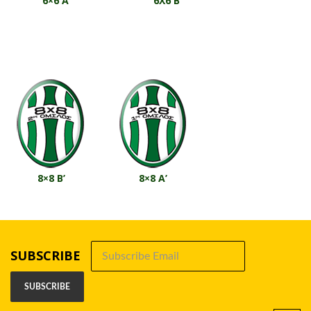
6×6 Α
6X6 Β
8×8 Β’
8×8 Α’
SUBSCRIBE