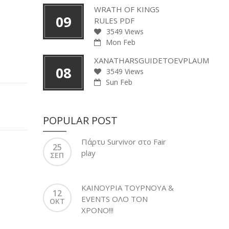
WRATH OF KINGS
09
RULES PDF
3549 Views
Mon Feb
XANATHARSGUIDETOEVPLAUM
08
3549 Views
Sun Feb
POPULAR POST
Πάρτυ Survivor στο Fair
25
play
ΣΕΠ
ΚΑΙΝΟΥΡΙΑ ΤΟΥΡΝΟΥΑ &
12
EVENTS ΟΛΟ ΤΟΝ
ΟΚΤ
ΧΡΟΝΟ!!!