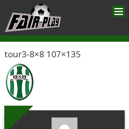
tour3-8×8 107×135