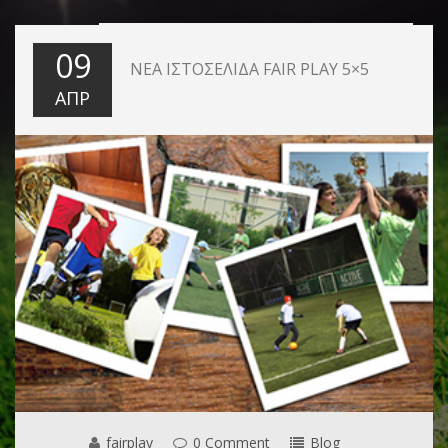
09
ΝΈΑ ΙΣΤΟΣΕΛΊΔΑ FAIR PLAY 5×5
ΑΠΡ
fairplay
0 Comment
Blog